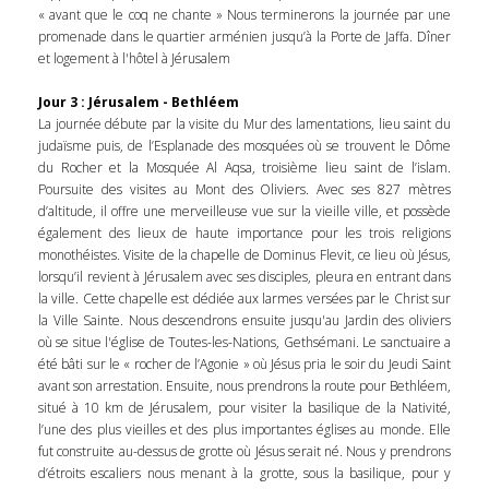
« avant que le coq ne chante » Nous terminerons la journée par une
promenade dans le quartier arménien jusqu’à la Porte de Jaffa. Dîner
et logement à l'hôtel à Jérusalem
Jour 3 : Jérusalem - Bethléem
La journée débute par la visite du Mur des lamentations, lieu saint du
judaïsme puis, de l’Esplanade des mosquées où se trouvent le Dôme
du Rocher et la Mosquée Al Aqsa, troisième lieu saint de l’islam.
Poursuite des visites au Mont des Oliviers. Avec ses 827 mètres
d’altitude, il offre une merveilleuse vue sur la vieille ville, et possède
également des lieux de haute importance pour les trois religions
monothéistes. Visite de la chapelle de Dominus Flevit, ce lieu où Jésus,
lorsqu’il revient à Jérusalem avec ses disciples, pleura en entrant dans
la ville. Cette chapelle est dédiée aux larmes versées par le Christ sur
la Ville Sainte. Nous descendrons ensuite jusqu'au Jardin des oliviers
où se situe l'église de Toutes-les-Nations, Gethsémani. Le sanctuaire a
été bâti sur le « rocher de l’Agonie » où Jésus pria le soir du Jeudi Saint
avant son arrestation. Ensuite, nous prendrons la route pour Bethléem,
situé à 10 km de Jérusalem, pour visiter la basilique de la Nativité,
l’une des plus vieilles et des plus importantes églises au monde. Elle
fut construite au-dessus de grotte où Jésus serait né. Nous y prendrons
d’étroits escaliers nous menant à la grotte, sous la basilique, pour y