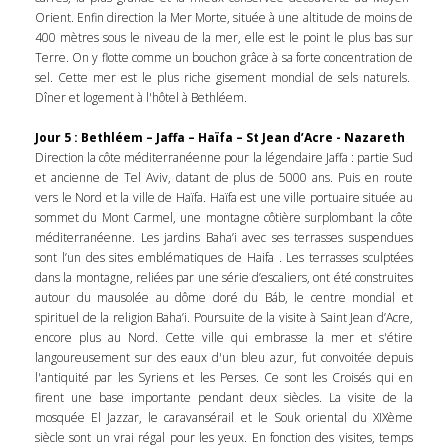
Orient. Enfin direction la Mer Morte, située à une altitude de moins de
400 mètres sous le niveau de la mer, elle est le point le plus bas sur
Terre. On y flotte comme un bouchon grâce à sa forte concentration de
sel. Cette mer est le plus riche gisement mondial de sels naturels.
Dîner et logement à l'hôtel à Bethléem.
Jour 5 : Bethléem – Jaffa – Haïfa – St Jean d’Acre - Nazareth
Direction la côte méditerranéenne pour la légendaire Jaffa : partie Sud
et ancienne de Tel Aviv, datant de plus de 5000 ans. Puis en route
vers le Nord et la ville de Haïfa. Haïfa est une ville portuaire située au
sommet du Mont Carmel, une montagne côtière surplombant la côte
méditerranéenne. Les jardins Baha’i avec ses terrasses suspendues
sont l’un des sites emblématiques de Haifa . Les terrasses sculptées
dans la montagne, reliées par une série d’escaliers, ont été construites
autour du mausolée au dôme doré du Báb, le centre mondial et
spirituel de la religion Baha’i. Poursuite de la visite à Saint Jean d’Acre,
encore plus au Nord. Cette ville qui embrasse la mer et s'étire
langoureusement sur des eaux d'un bleu azur, fut convoitée depuis
l'antiquité par les Syriens et les Perses. Ce sont les Croisés qui en
firent une base importante pendant deux siècles. La visite de la
mosquée El Jazzar, le caravansérail et le Souk oriental du XIXème
siècle sont un vrai régal pour les yeux. En fonction des visites, temps