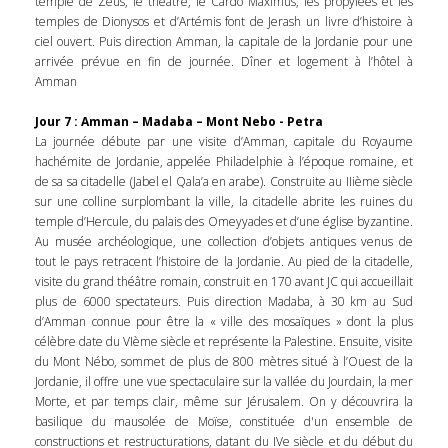
temple de Zeus, le théâtre, le Cardo Maximus, les propylées et les
temples de Dionysos et d’Artémis font de Jerash un livre d’histoire à
ciel ouvert. Puis direction Amman, la capitale de la Jordanie pour une
arrivée prévue en fin de journée. Dîner et logement à l’hôtel à
Amman
Jour 7 : Amman – Madaba – Mont Nebo - Petra
La journée débute par une visite d’Amman, capitale du Royaume
hachémite de Jordanie, appelée Philadelphie à l’époque romaine, et
de sa sa citadelle (Jabel el Qala’a en arabe). Construite au IIième siècle
sur une colline surplombant la ville, la citadelle abrite les ruines du
temple d’Hercule, du palais des Omeyyades et d’une église byzantine.
Au musée archéologique, une collection d’objets antiques venus de
tout le pays retracent l’histoire de la Jordanie. Au pied de la citadelle,
visite du grand théâtre romain, construit en 170 avant JC qui accueillait
plus de 6000 spectateurs. Puis direction Madaba, à 30 km au Sud
d’Amman connue pour être la « ville des mosaïques » dont la plus
célèbre date du VIème siècle et représente la Palestine. Ensuite, visite
du Mont Nébo, sommet de plus de 800 mètres situé à l’Ouest de la
Jordanie, il offre une vue spectaculaire sur la vallée du Jourdain, la mer
Morte, et par temps clair, même sur Jérusalem. On y découvrira la
basilique du mausolée de Moïse, constituée d'un ensemble de
constructions et restructurations, datant du IVe siècle et du début du