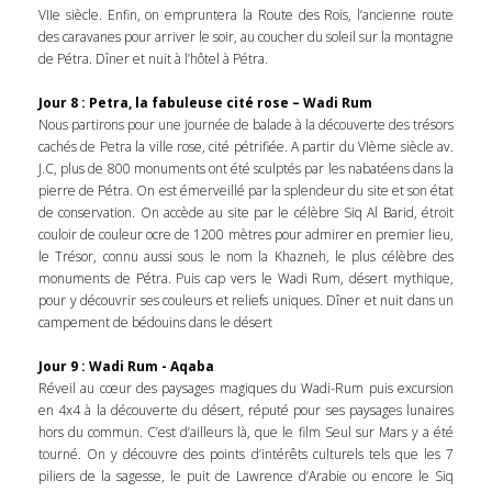
VIIe siècle. Enfin, on empruntera la Route des Rois, l’ancienne route
des caravanes pour arriver le soir, au coucher du soleil sur la montagne
de Pétra. Dîner et nuit à l’hôtel à Pétra.
Jour 8 : Petra, la fabuleuse cité rose – Wadi Rum
Nous partirons pour une journée de balade à la découverte des trésors
cachés de Petra la ville rose, cité pétrifiée. A partir du VIème siècle av.
J.C, plus de 800 monuments ont été sculptés par les nabatéens dans la
pierre de Pétra. On est émerveillé par la splendeur du site et son état
de conservation. On accède au site par le célèbre Siq Al Barid, étroit
couloir de couleur ocre de 1200 mètres pour admirer en premier lieu,
le Trésor, connu aussi sous le nom la Khazneh, le plus célèbre des
monuments de Pétra. Puis cap vers le Wadi Rum, désert mythique,
pour y découvrir ses couleurs et reliefs uniques. Dîner et nuit dans un
campement de bédouins dans le désert
Jour 9 : Wadi Rum - Aqaba
Réveil au cœur des paysages magiques du Wadi-Rum puis excursion
en 4x4 à la découverte du désert, réputé pour ses paysages lunaires
hors du commun. C’est d’ailleurs là, que le film Seul sur Mars y a été
tourné. On y découvre des points d’intérêts culturels tels que les 7
piliers de la sagesse, le puit de Lawrence d’Arabie ou encore le Siq