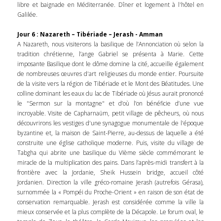
libre et baignade en Méditerranée. Dîner et logement à l'hôtel en
Galilée.
Jour 6 : Nazareth – Tibériade – Jerash - Amman
A Nazareth, nous visiterons la basilique de l’Annonciation où selon la
tradition chrétienne, l’ange Gabriel se présenta à Marie. Cette
imposante Basilique dont le dôme domine la cité, accueille également
de nombreuses œuvres d'art religieuses du monde entier. Poursuite
de la visite vers la région de Tibériade et le Mont des Béatitudes. Une
colline dominant les eaux du lac de Tibériade où Jésus aurait prononcé
le "Sermon sur la montagne" et d’où l’on bénéficie d’une vue
incroyable. Visite de Capharnaüm, petit village de pêcheurs, où nous
découvrirons les vestiges d'une synagogue monumentale de l'époque
byzantine et, la maison de Saint-Pierre, au-dessus de laquelle a été
construite une église catholique moderne. Puis, visite du village de
Tabgha qui abrite une basilique du VIème siècle commémorant le
miracle de la multiplication des pains. Dans l’après-midi transfert à la
frontière avec la Jordanie, Sheik Hussein bridge, accueil côté
Jordanien. Direction la ville gréco-romaine Jerash (autrefois Gérasa),
surnommée la « Pompéi du Proche-Orient » en raison de son état de
conservation remarquable. Jerash est considérée comme la ville la
mieux conservée et la plus complète de la Décapole. Le forum oval, le