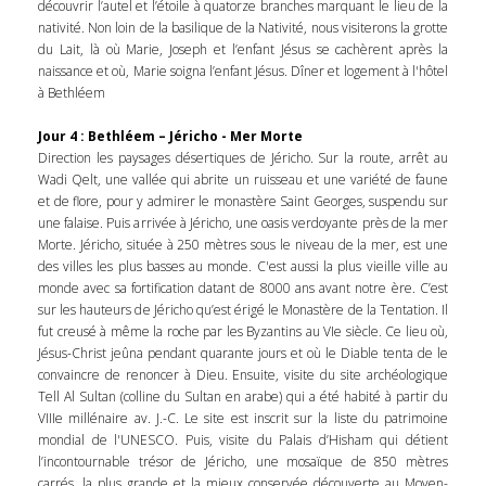
découvrir l’autel et l’étoile à quatorze branches marquant le lieu de la
nativité. Non loin de la basilique de la Nativité, nous visiterons la grotte
du Lait, là où Marie, Joseph et l’enfant Jésus se cachèrent après la
naissance et où, Marie soigna l’enfant Jésus. Dîner et logement à l'hôtel
à Bethléem
Jour 4 : Bethléem – Jéricho - Mer Morte
Direction les paysages désertiques de Jéricho. Sur la route, arrêt au
Wadi Qelt, une vallée qui abrite un ruisseau et une variété de faune
et de flore, pour y admirer le monastère Saint Georges, suspendu sur
une falaise. Puis arrivée à Jéricho, une oasis verdoyante près de la mer
Morte. Jéricho, située à 250 mètres sous le niveau de la mer, est une
des villes les plus basses au monde. C'est aussi la plus vieille ville au
monde avec sa fortification datant de 8000 ans avant notre ère. C’est
sur les hauteurs de Jéricho qu’est érigé le Monastère de la Tentation. Il
fut creusé à même la roche par les Byzantins au VIe siècle. Ce lieu où,
Jésus-Christ jeûna pendant quarante jours et où le Diable tenta de le
convaincre de renoncer à Dieu. Ensuite, visite du site archéologique
Tell Al Sultan (colline du Sultan en arabe) qui a été habité à partir du
VIIIe millénaire av. J.-C. Le site est inscrit sur la liste du patrimoine
mondial de l'UNESCO. Puis, visite du Palais d’Hisham qui détient
l’incontournable trésor de Jéricho, une mosaïque de 850 mètres
carrés, la plus grande et la mieux conservée découverte au Moyen-