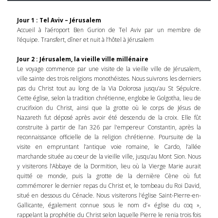
Jour 1 : Tel Aviv – Jérusalem
Accueil à l’aéroport Ben Gurion de Tel Aviv par un membre de
l’équipe. Transfert, dîner et nuit à l’hôtel à Jérusalem
Jour 2 : Jérusalem, la vieille ville millénaire
Le voyage commence par une visite de la vieille ville de Jérusalem,
ville sainte des trois religions monothéistes. Nous suivrons les derniers
pas du Christ tout au long de la Via Dolorosa jusqu’au St Sépulcre.
Cette église, selon la tradition chrétienne, englobe le Golgotha, lieu de
crucifixion du Christ, ainsi que la grotte où le corps de Jésus de
Nazareth fut déposé après avoir été descendu de la croix. Elle fût
construite à partir de l’an 326 par l'empereur Constantin, après la
reconnaissance officielle de la religion chrétienne. Poursuite de la
visite en empruntant l’antique voie romaine, le Cardo, l’allée
marchande située au coeur de la vieille ville, jusqu’au Mont Sion. Nous
y visiterons l’Abbaye de la Dormition, lieu où la Vierge Marie aurait
quitté ce monde, puis la grotte de la dernière Cène où fut
commémorer le dernier repas du Christ et, le tombeau du Roi David,
situé en dessous du Cénacle. Nous visiterons l'église Saint-Pierre-en-
Gallicante, également connue sous le nom d’« église du coq »,
rappelant la prophétie du Christ selon laquelle Pierre le renia trois fois