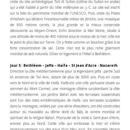
visite du site archéologique Tell Al Sultan (colline du Sultan en arabe)
qui a été habité à partir du VIIIe millénaire av. J.-C. Le site est inscrit
sur la liste du patrimoine mondial de l'UNESCO. Puis, visite du Palais
d’Hisham qui détient l’incontournable trésor de Jéricho, une mosaïque
de 850 mètres carrés, la plus grande et la mieux conservée
découverte au Moyen-Orient. Enfin direction la Mer Morte, située à
une altitude de moins de 400 mètres sous le niveau de la mer, elle est
le point le plus bas sur Terre. On y flotte comme un bouchon grâce à sa
forte concentration de sel. Cette mer est le plus riche gisement
mondial de sels naturels. Dîner et logement à l'hôtel à Bethléem.
Jour 5 : Bethléem – Jaffa – Haïfa – St Jean d’Acre - Nazareth
Direction la côte méditerranéenne pour la légendaire Jaffa : partie Sud
et ancienne de Tel Aviv, datant de plus de 5000 ans. Puis en route
vers le Nord et la ville de Haïfa. Haïfa est une ville portuaire située au
sommet du Mont Carmel, une montagne côtière surplombant la côte
méditerranéenne. Les jardins Baha’i avec ses terrasses suspendues
sont l’un des sites emblématiques de Haifa. Les terrasses sculptées
dans la montagne, reliées par une série d’escaliers, ont été construites
autour du mausolée au dôme doré du Báb, le centre mondial et
spirituel de la religion Baha’i. Poursuite de la visite à Saint Jean d’Acre,
encore plus au Nord. Cette ville qui embrasse la mer et s'étire
langoureusement sur des eaux d'un bleu azur, fut convoitée depuis