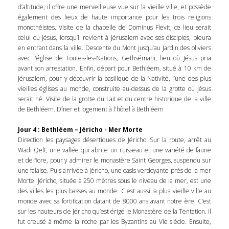
d’altitude, il offre une merveilleuse vue sur la vieille ville, et possède
également des lieux de haute importance pour les trois religions
monothéistes. Visite de la chapelle de Dominus Flevit, ce lieu serait
celui où Jésus, lorsqu’il revient à Jérusalem avec ses disciples, pleura
en entrant dans la ville. Descente du Mont jusqu’au Jardin des oliviers
avec l'église de Toutes-les-Nations, Gethsémani, lieu où Jésus pria
avant son arrestation. Enfin, départ pour Bethléem, situé à 10 km de
Jérusalem, pour y découvrir la basilique de la Nativité, l’une des plus
vieilles églises au monde, construite au-dessus de la grotte où Jésus
serait né. Visite de la grotte du Lait et du centre historique de la ville
de Bethléem. Dîner et logement à l'hôtel à Bethléem
Jour 4 : Bethléem – Jéricho - Mer Morte
Direction les paysages désertiques de Jéricho. Sur la route, arrêt au
Wadi Qelt, une vallée qui abrite un ruisseau et une variété de faune
et de flore, pour y admirer le monastère Saint Georges, suspendu sur
une falaise. Puis arrivée à Jéricho, une oasis verdoyante près de la mer
Morte. Jéricho, située à 250 mètres sous le niveau de la mer, est une
des villes les plus basses au monde. C'est aussi la plus vieille ville au
monde avec sa fortification datant de 8000 ans avant notre ère. C’est
sur les hauteurs de Jéricho qu’est érigé le Monastère de la Tentation. Il
fut creusé à même la roche par les Byzantins au VIe siècle. Ensuite,