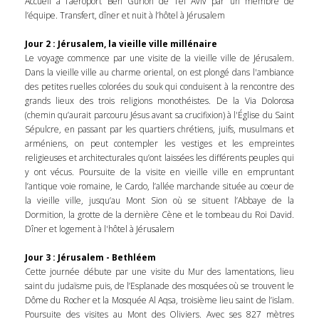
Accueil à l’aéroport Ben Gurion de Tel Aviv par un membre de
l’équipe. Transfert, dîner et nuit à l’hôtel à Jérusalem
Jour 2 : Jérusalem, la vieille ville millénaire
Le voyage commence par une visite de la vieille ville de Jérusalem.
Dans la vieille ville au charme oriental, on est plongé dans l'ambiance
des petites ruelles colorées du souk qui conduisent à la rencontre des
grands lieux des trois religions monothéistes. De la Via Dolorosa
(chemin qu’aurait parcouru Jésus avant sa crucifixion) à l'Église du Saint
Sépulcre, en passant par les quartiers chrétiens, juifs, musulmans et
arméniens, on peut contempler les vestiges et les empreintes
religieuses et architecturales qu’ont laissées les différents peuples qui
y ont vécus. Poursuite de la visite en vieille ville en empruntant
l’antique voie romaine, le Cardo, l’allée marchande située au coeur de
la vieille ville, jusqu’au Mont Sion où se situent l’Abbaye de la
Dormition, la grotte de la dernière Cène et le tombeau du Roi David.
Dîner et logement à l'hôtel à Jérusalem
Jour 3 : Jérusalem - Bethléem
Cette journée débute par une visite du Mur des lamentations, lieu
saint du judaïsme puis, de l’Esplanade des mosquées où se trouvent le
Dôme du Rocher et la Mosquée Al Aqsa, troisième lieu saint de l’islam.
Poursuite des visites au Mont des Oliviers. Avec ses 827 mètres