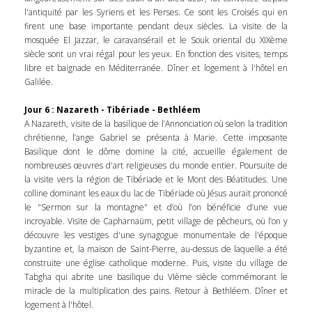
l'antiquité par les Syriens et les Perses. Ce sont les Croisés qui en
firent une base importante pendant deux siècles. La visite de la
mosquée El Jazzar, le caravansérail et le Souk oriental du XIXème
siècle sont un vrai régal pour les yeux. En fonction des visites, temps
libre et baignade en Méditerranée. Dîner et logement à l'hôtel en
Galilée.
Jour 6 : Nazareth - Tibériade - Bethléem
A Nazareth, visite de la basilique de l’Annonciation où selon la tradition
chrétienne, l’ange Gabriel se présenta à Marie. Cette imposante
Basilique dont le dôme domine la cité, accueille également de
nombreuses œuvres d'art religieuses du monde entier. Poursuite de
la visite vers la région de Tibériade et le Mont des Béatitudes. Une
colline dominant les eaux du lac de Tibériade où Jésus aurait prononcé
le "Sermon sur la montagne" et d’où l’on bénéficie d’une vue
incroyable. Visite de Capharnaüm, petit village de pêcheurs, où l’on y
découvre les vestiges d'une synagogue monumentale de l'époque
byzantine et, la maison de Saint-Pierre, au-dessus de laquelle a été
construite une église catholique moderne. Puis, visite du village de
Tabgha qui abrite une basilique du VIème siècle commémorant le
miracle de la multiplication des pains. Retour à Bethléem. Dîner et
logement à l'hôtel.