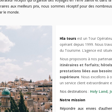
pérateur réceptif qui organise des voyages en Terre Sainte et dans la
tinéraires aux meilleurs prix, nous sommes réceptif pour des nombre
ar le monde.
Hla tours
est un Tour Opérateur
opérant depuis 1999. Nous travai
du Tourisme. L’agence est située
Nous proposons à nos partenaire
itinéraires et forfaits; hôte
prestations liées aux besoin
supérieure
. Nous excellons à o
un service client extraordinaire 
Nos destinations
:
Holy Land
,
J
Notre mission
Répondre aux envies d’authent