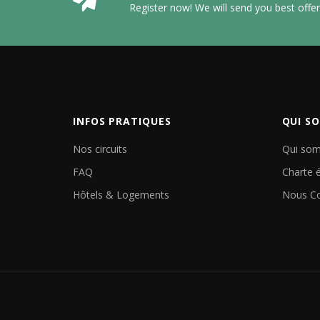
Register now! We will send you best offers
INFOS PRATIQUES
QUI S
Nos circuits
Qui so
FAQ
Charte 
Hôtels & Logements
Nous Co